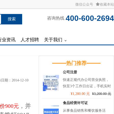
微信公众号
收藏本站
400-600-2694
咨询热线
搜索
行业资讯
人才招聘
关于我们
热门推荐
公司注册
快速正规代办公司营业执照，
日期：2014-12-10
快至3个工作日出证，手机实时
查看办理进度，进行服务监
¥1,200.00 元
¥3,200.00 元
督，助力您的创业第一步！ 代
食品经营许可证
，并
价900元
理记账送税务UKey托管和开票
从事食品销售和餐饮服务活
软件技术服务