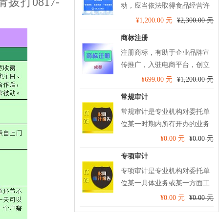
打0817-
动，应当依法取得食品经营许
可。启冠易立财税专业代办食
¥1,200.00 元
¥2,300.00 元
品经营许可，专业省心！！
商标注册
注册商标，有助于企业品牌宣
传推广，入驻电商平台，创立
无形资产，申请官方认证，防
¥699.00 元
¥1,200.00 元
止他人山寨冒名，维护您的合
常规审计
法权益！！
常规审计是专业机构对委托单
位某一时期内所有开办的业务
及工作进行的审计，并出具审
¥0.00 元
¥0.00 元
计报告。
专项审计
专项审计是专业机构对委托单
位某一具体业务或某一方面工
作专门进行审计，并出具审计
¥0.00 元
¥0.00 元
报告。