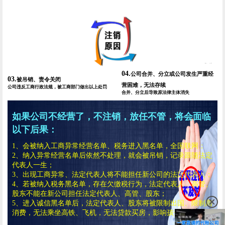
04.
公司合并、分立或公司发生严重经
03.
被吊销、责令关闭
营困难，无法存续
公司违反工商行政法规，被工商部门做出以上处罚
合并、分立后导致原法律主体消失
如果公司不经营了，不注销，放任不管，将会面临
以下后果：
1、会被纳入工商异常经营名单、税务进入黑名单，全国联网；
2、纳入异常经营名单后依然不处理，就会被吊销，记录跟随法定
代表人一生；
3、出现工商异常、法定代表人将不能担任新公司的法定代表人；
4、若被纳入税务黑名单，存在欠缴税行为，法定代表人、高管、
股东不能在新公司担任法定代表人、高管、股东；
5、进入诚信黑名单后，法定代表人、股东将被限制出国、限制高
消费，无法乘坐高铁、飞机，无法贷款买房，影响孩子升学