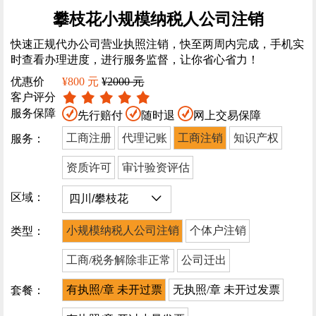
攀枝花小规模纳税人公司注销
快速正规代办公司营业执照注销，快至两周内完成，手机实
时查看办理进度，进行服务监督，让你省心省力！
优惠价
¥800 元
¥2000 元
客户评分
服务保障
先行赔付
随时退
网上交易保障
工商注册
代理记账
工商注销
知识产权
服务：
资质许可
审计验资评估
区域：
小规模纳税人公司注销
个体户注销
类型：
工商/税务解除非正常
公司迁出
有执照/章 未开过票
无执照/章 未开过发票
套餐：