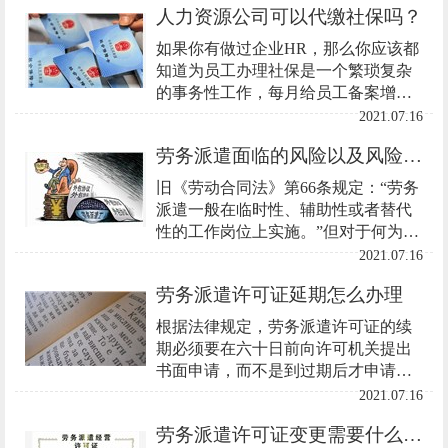
人力资源公司可以代缴社保吗？
那么医疗器械经营哪些问题是必知
呢？今天启冠易立财税小易就来为大
如果你有做过企业HR，那么你应该都
家详细分析一下吧。
知道为员工办理社保是一个繁琐复杂
的事务性工作，每月给员工备案增员
等等这些对于HR来说也是一项不小的
2021.07.16
工作量。
劳务派遣面临的风险以及风险防范措施
旧《劳动合同法》第66条规定：“劳务
派遣一般在临时性、辅助性或者替代
性的工作岗位上实施。”但对于何为临
时性、辅助性和替代性（以下简称“三
2021.07.16
性”）岗位并未明确。新《劳动合同
劳务派遣许可证延期怎么办理
法》第66条对“三性”进行了定义
根据法律规定，劳务派遣许可证的续
期必须要在六十日前向许可机关提出
书面申请，而不是到过期后才申请续
期
2021.07.16
劳务派遣许可证变更需要什么资料？