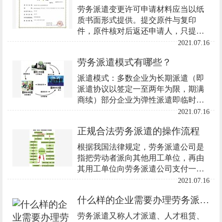
劳务派遣变更许可申请材料应当以纸
质书面形式提供。提交原件与复印
件，原件核对后返还申请人，只提供
复印件的加盖单位公章或法人签字。
2021.07.16
劳务派遣模式有哪些？
派遣模式：多数企业为长期派遣（即
派遣协议以签定一至两年为限，期满
商续）部分企业为弹性派遣即临时工
派遣（即派遣协议以完成生产阶段性
2021.07.16
任务为限，生产任务一旦完成，派遣
正规合法劳务派遣的操作流程
人员即可退回）
根据我国法律规定，劳务派遣公司是
指把劳动者派向其他用工单位，再由
其用工单位向劳务派遣公司支付一笔
服务费用的一种新型的用人方式，是
2021.07.16
区别于劳动关系用人单位的。
什么样的企业需要办理劳务派遣许可证呢？
劳务派遣又称人才派遣、人才租赁、