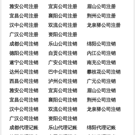
雅安公司注册
宜宾公司注册
眉山公司注册
宜昌公司注册
襄阳公司注册
荆州公司注册
汉中公司注册
双流公司注册
龙泉驿公司注册
广汉公司注册
资阳公司注册
成都公司注销
乐山公司注销
绵阳公司注销
德阳公司注销
自贡公司注销
内江公司注销
遂宁公司注销
广安公司注销
南充公司注销
达州公司注销
巴中公司注销
攀枝花公司注销
西昌公司注销
泸州公司注销
广元公司注销
雅安公司注销
宜宾公司注销
眉山公司注销
宜昌公司注销
襄阳公司注销
荆州公司注销
汉中公司注销
双流公司注销
龙泉驿公司注销
广汉公司注销
资阳公司注销
成都代理记账
乐山代理记账
绵阳代理记账