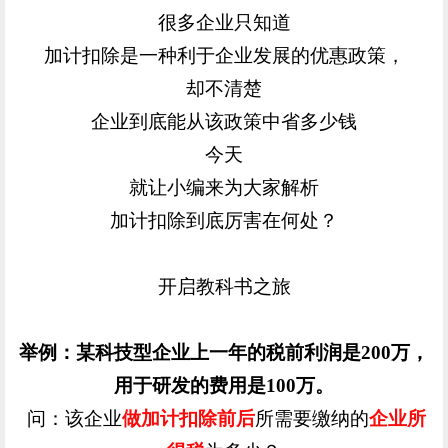
很多企业只知道
加计扣除是一种利于企业发展的优惠政策，
却不清楚
企业到底能从该政策中省多少钱
今天
就让小编来为大家解析
加计扣除到底厉害在何处？
开启教科书之旅
举例：某科技型企业上一年的税前利润是200万，
用于研发的费用是100万。
问：该企业
做加计扣除前后
所需要缴纳的
企业所