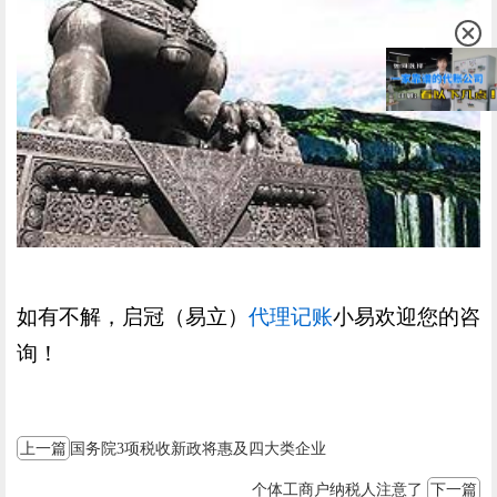
如有不解，启冠（易立）
代理记账
小易欢迎您的咨
询！
上一篇
国务院3项税收新政将惠及四大类企业
个体工商户纳税人注意了
下一篇