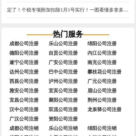
定了！个税专项附加扣除1月1号实行！一图看懂多拿多少
钱！
热门服务
成都公司注册
乐山公司注册
绵阳公司注册
德阳公司注册
自贡公司注册
内江公司注册
遂宁公司注册
广安公司注册
南充公司注册
达州公司注册
巴中公司注册
攀枝花公司注册
西昌公司注册
泸州公司注册
广元公司注册
雅安公司注册
宜宾公司注册
眉山公司注册
宜昌公司注册
襄阳公司注册
荆州公司注册
汉中公司注册
双流公司注册
龙泉驿公司注册
广汉公司注册
资阳公司注册
成都公司注销
乐山公司注销
绵阳公司注销