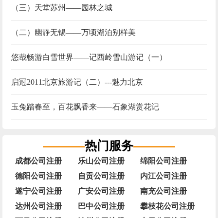
（三）天堂苏州——园林之城
（二）幽静无锡——万顷湖泊别样美
悠哉畅游白雪世界——记西岭雪山游记（一）
启冠2011北京旅游记（二）---魅力北京
玉兔踏春至，百花飘香来——石象湖赏花记
热门服务
成都公司注册
乐山公司注册
绵阳公司注册
德阳公司注册
自贡公司注册
内江公司注册
遂宁公司注册
广安公司注册
南充公司注册
达州公司注册
巴中公司注册
攀枝花公司注册