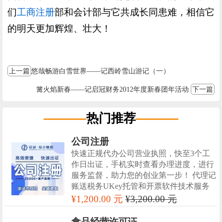
们
工商注册
部和会计部与它共成长同患难，相信它
的明天更加辉煌、壮大！
上一篇
悠哉畅游白雪世界——记西岭雪山游记（一）
篝火焰新春——记启冠财务2012年度新春团年活动
下一篇
热门推荐
公司注册
快速正规代办公司营业执照，快至3个工
作日出证，手机实时查看办理进度，进行
服务监督，助力您的创业第一步！ 代理记
账送税务UKey托管和开票软件技术服务
¥1,200.00 元
¥3,200.00 元
食品经营许可证