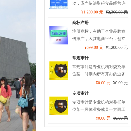
动，应当依法取得食品经营许
可。启冠易立财税专业代办食
¥1,200.00 元
¥2,300.00 元
品经营许可，专业省心！！
商标注册
注册商标，有助于企业品牌宣
传推广，入驻电商平台，创立
无形资产，申请官方认证，防
¥699.00 元
¥1,200.00 元
止他人山寨冒名，维护您的合
常规审计
法权益！！
常规审计是专业机构对委托单
位某一时期内所有开办的业务
及工作进行的审计，并出具审
¥0.00 元
¥0.00 元
计报告。
专项审计
专项审计是专业机构对委托单
位某一具体业务或某一方面工
作专门进行审计，并出具审计
¥0.00 元
¥0.00 元
报告。