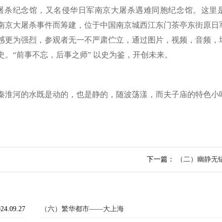
杀纪念馆，又名侵华日军南京大屠杀遇难同胞纪念馆。这里
制造的南京大屠杀事件而筹建，位于中国南京城西江东门茶亭东街原
感更为强烈，参观者无一不严肃伫立，通过图片，视频，音频，
。“前事不忘，后事之师” 以史为鉴，开创未来。
秦淮河的水既是动的，也是静的，随波荡漾，而夫子庙的特色小
下一篇：
（二）幽静无
24.09.27
（六）繁华都市——大上海