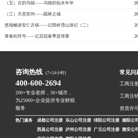
（五）古韵乌镇——乌镇的似水年华
20
（三）天堂苏州——园林之城
20
悠哉畅游安仁古镇——记西岭雪山游记（二）
2
青春的符号——记启冠春季篮球赛
2
咨询热线
常见问
(7×24小时)
400-600-2694
工商注
200+专业老师，30+城市，
工商注
为25000+企业提供专业财税
服务
资质许
热门服务
成都公司注册
乐山公司注册
绵阳公司注册
德阳公
西昌公司注册
泸州公司注册
广元公司注册
雅安公