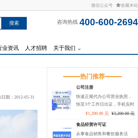
微信公众号
收藏本站
400-600-2694
咨询热线
搜索
行业资讯
人才招聘
关于我们
热门推荐
公司注册
快速正规代办公司营业执照，
日期：2012-05-31
快至3个工作日出证，手机实时
查看办理进度，进行服务监
¥1,200.00 元
¥3,200.00 元
督，助力您的创业第一步！ 代
食品经营许可证
理记账送税务UKey托管和开票
从事食品销售和餐饮服务活
软件技术服务