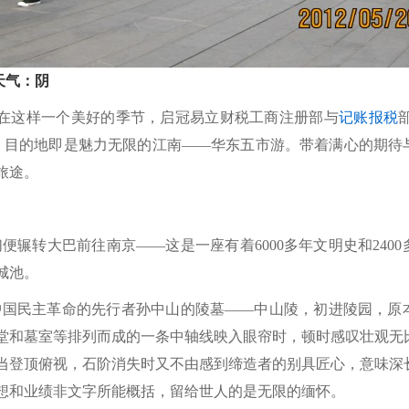
天气：阴
在这样一个美好的季节，启冠易立财税工商注册部与
记账报税
部
，目的地即是魅力无限的江南——华东五市游。带着满心的期待
旅途。
转大巴前往南京——这是一座有着6000多年文明史和2400
城池。
国民主革命的先行者孙中山的陵墓——中山陵，初进陵园，原
和墓室等排列而成的一条中轴线映入眼帘时，顿时感叹壮观无比，
当登顶俯视，石阶消失时又不由感到缔造者的别具匠心，意味深
想和业绩非文字所能概括，留给世人的是无限的缅怀。