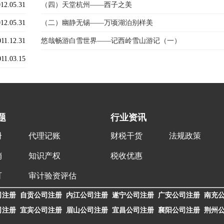
12.05.31
（四）天堂杭州——西子之美
12.05.31
（二）幽静无锡——万顷湖泊别样美
011.12.31
悠哉畅游白雪世界——记西岭雪山游记（一）
011.03.15
题
行业资讯
册
代理记账
财税干货
法规政策
销
知识产权
税收优惠
可
审计验资评估
司注册
自贡公司注册
内江公司注册
遂宁公司注册
广安公司注册
南充
司注册
宜宾公司注册
眉山公司注册
宜昌公司注册
襄阳公司注册
荆州