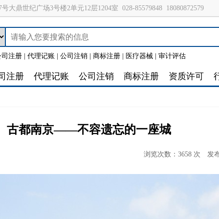
号大鼎世纪广场3号楼2单元12层1204室
028-85579848
18080872579
公司注册
|
代理记账
|
公司注销
|
商标注册
|
医疗器械
|
审计评估
司注册
代理记账
公司注销
商标注册
资质许可
）古都南京——不容遗忘的一座城
浏览次数：3658 次
发布