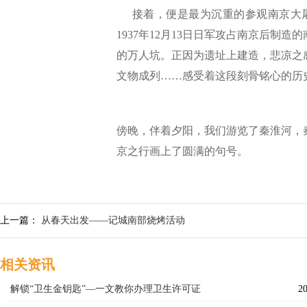
接着，便是最为沉重的参观南京大屠
1937年12月13日日军攻占南京后
的万人坑。正因为遗址上建造，悲凉之
文物成列……感受着这段刻骨铭心的历史
傍晚，伴着夕阳，我们游览了秦淮河，
京之行画上了圆满的句号。
上一篇：
从春天出发——记城南部烧烤活动
相关资讯
解锁“卫生金钥匙”—一文教你办理卫生许可证
20