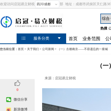
欢迎访问启冠易立财税
部
地址：
成都市武侯区天仁路387
热搜
首页
业务范围
公
服务分类
您当前位置：
首页
>
关于我们
>
公司新闻
>
（一）古都南京——不容遗忘的一座城
（一
来源：启冠易立财税
0
微信分享
新浪微博