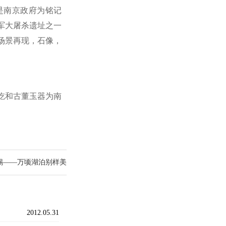
是南京政府为铭记
日军大屠杀遗址之一
场景再现，石像，
吃和古董玉器为南
锡——万顷湖泊别样美
2012.05.31