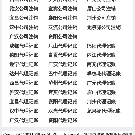
雅安公司注销
宜宾公司注销
眉山公司注销
宜昌公司注销
襄阳公司注销
荆州公司注销
汉中公司注销
双流公司注销
龙泉驿公司注销
广汉公司注销
资阳公司注销
成都代理记账
乐山代理记账
绵阳代理记账
德阳代理记账
自贡代理记账
内江代理记账
遂宁代理记账
广安代理记账
南充代理记账
达州代理记账
巴中代理记账
攀枝花代理记账
西昌代理记账
泸州代理记账
广元代理记账
雅安代理记账
宜宾代理记账
眉山代理记账
宜昌代理记账
襄阳代理记账
荆州代理记账
汉中代理记账
双流代理记账
龙泉驿代理记账
广汉代理记账
资阳代理记账
Copyright © 2021 Yiliacc All Rights Reserved. 启冠易立财税 版权所有
蜀ICP