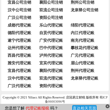
宜昌公司注销
襄阳公司注销
荆州公司注销
汉中公司注销
双流公司注销
龙泉驿公司注销
广汉公司注销
资阳公司注销
成都代理记账
乐山代理记账
绵阳代理记账
德阳代理记账
自贡代理记账
内江代理记账
遂宁代理记账
广安代理记账
南充代理记账
达州代理记账
巴中代理记账
攀枝花代理记账
西昌代理记账
泸州代理记账
广元代理记账
雅安代理记账
宜宾代理记账
眉山代理记账
宜昌代理记账
襄阳代理记账
荆州代理记账
汉中代理记账
双流代理记账
龙泉驿代理记账
广汉代理记账
资阳代理记账
Copyright © 2021 Yiliacc All Rights Reserved. 启冠易立财税 版权所有
蜀ICP
备06003096号
您是想了解
代理记账报税
吗？
直达相关页面