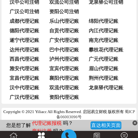
汉中公司注销
双流公司注销
龙泉驿公司注销
广汉公司注销
资阳公司注销
成都代理记账
乐山代理记账
绵阳代理记账
德阳代理记账
自贡代理记账
内江代理记账
遂宁代理记账
广安代理记账
南充代理记账
达州代理记账
巴中代理记账
攀枝花代理记账
西昌代理记账
泸州代理记账
广元代理记账
雅安代理记账
宜宾代理记账
眉山代理记账
宜昌代理记账
襄阳代理记账
荆州代理记账
汉中代理记账
双流代理记账
龙泉驿代理记账
广汉代理记账
资阳代理记账
Copyright © 2021 Yiliacc All Rights Reserved. 启冠易立财税 版权所有
蜀ICP
备06003096号
您是想了解
商标注册
吗？
直达相关页面
医疗器械备案与许可
吗？