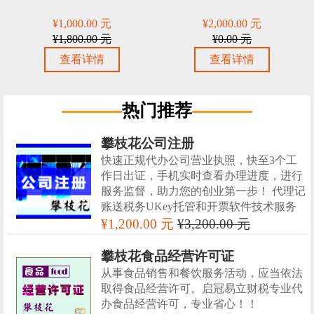
¥1,000.00 元
¥2,000.00 元
¥1,800.00 元
¥0.00 元
查看详情
查看详情
热门推荐
攀枝花公司注册
快速正规代办公司营业执照，快至3个工
作日出证，手机实时查看办理进度，进行
服务监督，助力您的创业第一步！ 代理记
账送税务UKey托管和开票软件技术服务
¥1,200.00 元
¥3,200.00 元
攀枝花食品经营许可证
从事食品销售和餐饮服务活动，应当依法
取得食品经营许可。启冠易立财税专业代
办食品经营许可，专业省心！！