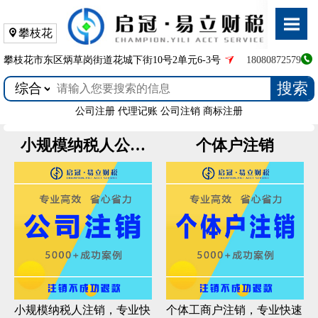
攀枝花
攀枝花市东区炳草岗街道花城下街10号2单元6-3号
18080872579
搜索
公司注册
代理记账
公司注销
商标注册
小规模纳税人公司
个体户注销
注销
小规模纳税人注销，专业快
个体工商户注销，专业快速