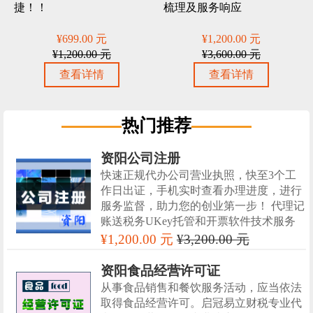
捷！！
梳理及服务响应
¥699.00 元
¥1,200.00 元
¥1,200.00 元
¥3,600.00 元
查看详情
查看详情
热门推荐
资阳公司注册
快速正规代办公司营业执照，快至3个工
作日出证，手机实时查看办理进度，进行
服务监督，助力您的创业第一步！ 代理记
账送税务UKey托管和开票软件技术服务
¥1,200.00 元
¥3,200.00 元
资阳食品经营许可证
从事食品销售和餐饮服务活动，应当依法
取得食品经营许可。启冠易立财税专业代