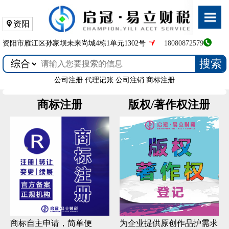
资阳
资阳市雁江区孙家坝未来尚城4栋1单元1302号
18080872579
搜索
公司注册
代理记账
公司注销
商标注册
商标注册
版权/著作权注册
商标自主申请，简单便
为企业提供原创作品护需求