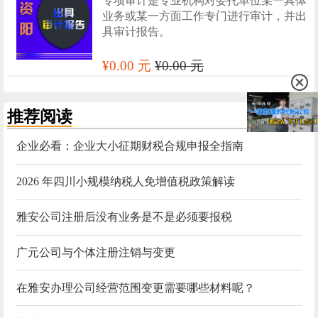
专项审计是专业机构对委托单位某一具体
业务或某一方面工作专门进行审计，并出
具审计报告。
¥0.00 元
¥0.00 元
推荐阅读
更多
企业必看：企业大小征期财税合规申报全指南
2026 年四川小规模纳税人免增值税政策解读
雅安公司注册后没有业务是不是必须要报税
广元公司与个体注册注销与变更
在雅安办理公司经营范围变更需要哪些材料呢？