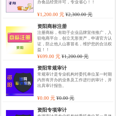
办食品经营许可，专业省心！！
¥1,200.00 元
¥2,300.00 元
资阳商标注册
注册商标，有助于企业品牌宣传推广，入
驻电商平台，创立无形资产，申请官方认
证，防止他人山寨冒名，维护您的合法权
益！！
¥699.00 元
¥1,200.00 元
资阳常规审计
常规审计是专业机构对委托单位某一时期
内所有开办的业务及工作进行的审计，并
出具审计报告。
¥0.00 元
¥0.00 元
资阳专项审计