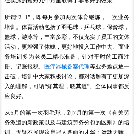
在实施的短短几个月里取得了非常好的效果。
所谓“2+1”，即每月参加两次体育锻炼，一次业务
培训。体育活动包括了羽毛球，乒乓球，保龄球，
篮球，游泳等，丰富多彩，不仅充实了员工的文体
活动，更增强了体魄，更好地投入工作中去。而业
务培训多为老员工精心准备，针对平时的工商注
册、记账报税、
医疗器械备案代理
等业务难点逐一
击破，培训中大家积极讨论，都对话题有了更加深
入的理解，可谓“知其理，晓其道”。全体同事都反
应良好。
从6月的第一次羽毛球，到7月的第一次《有关劳
务派遣的新政策以及与建筑劳务分包的区别》的培
训，无疑不展现这启冠人各面的才华：运动天赋，