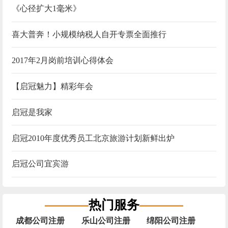
《心径扩大1毫米》
喜大普奔！小规模纳税人自开专票全面推行
2017年2月岗前培训心得体会
【启冠魅力】精彩年会
启冠是我家
启冠2010年度优秀员工北京旅游计划新鲜出炉
启冠公司宜宾游
热门服务
成都公司注册
乐山公司注册
绵阳公司注册