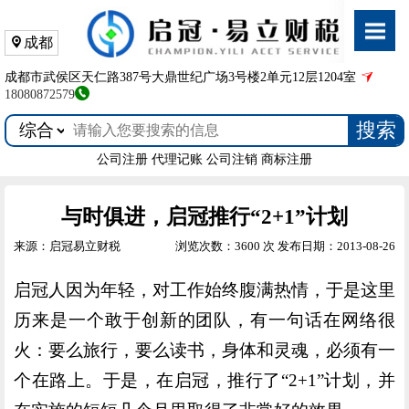
成都
成都市武侯区天仁路387号大鼎世纪广场3号楼2单元12层1204室
18080872579
搜索
公司注册
代理记账
公司注销
商标注册
与时俱进，启冠推行“2+1”计划
来源：启冠易立财税
浏览次数：3600 次
发布日期：2013-08-26
启冠人因为年轻，对工作始终腹满热情，于是这里
历来是一个敢于创新的团队，有一句话在网络很
火：要么旅行，要么读书，身体和灵魂，必须有一
个在路上。于是，在启冠，推行了“2+1”计划，并