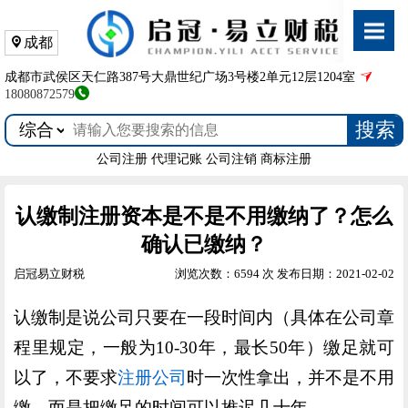
成都
成都市武侯区天仁路387号大鼎世纪广场3号楼2单元12层1204室
18080872579
搜索
公司注册
代理记账
公司注销
商标注册
认缴制注册资本是不是不用缴纳了？怎么
确认已缴纳？
启冠易立财税
浏览次数：6594 次
发布日期：2021-02-02
认缴制是说公司只要在一段时间内（具体在公司章
程里规定，一般为10-30年，最长50年）缴足就可
以了，不要求
注册公司
时一次性拿出，并不是不用
缴，而是把缴足的时间可以推迟几十年。