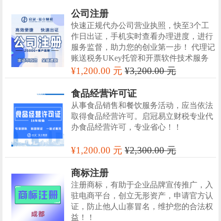
公司注册
快速正规代办公司营业执照，快至3个工
作日出证，手机实时查看办理进度，进行
服务监督，助力您的创业第一步！ 代理记
账送税务UKey托管和开票软件技术服务
¥1,200.00 元
¥3,200.00 元
食品经营许可证
从事食品销售和餐饮服务活动，应当依法
取得食品经营许可。启冠易立财税专业代
办食品经营许可，专业省心！！
¥1,200.00 元
¥2,300.00 元
商标注册
注册商标，有助于企业品牌宣传推广，入
驻电商平台，创立无形资产，申请官方认
证，防止他人山寨冒名，维护您的合法权
益！！