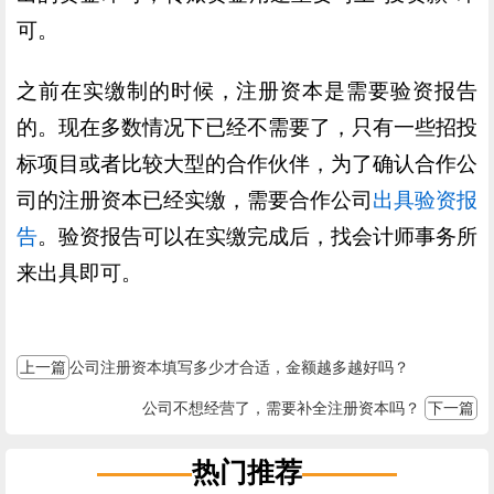
可。
之前在实缴制的时候，注册资本是需要验资报告
的。现在多数情况下已经不需要了，只有一些招投
标项目或者比较大型的合作伙伴，为了确认合作公
司的注册资本已经实缴，需要合作公司
出具验资报
告
。验资报告可以在实缴完成后，找会计师事务所
来出具即可。
上一篇
公司注册资本填写多少才合适，金额越多越好吗？
公司不想经营了，需要补全注册资本吗？
下一篇
热门推荐