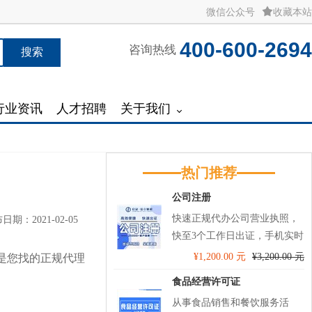
微信公众号
收藏本站
400-600-2694
咨询热线
搜索
行业资讯
人才招聘
关于我们
热门推荐
公司注册
快速正规代办公司营业执照，
日期：2021-02-05
快至3个工作日出证，手机实时
查看办理进度，进行服务监
¥1,200.00 元
¥3,200.00 元
是您找的正规代理
督，助力您的创业第一步！ 代
食品经营许可证
理记账送税务UKey托管和开票
从事食品销售和餐饮服务活
软件技术服务