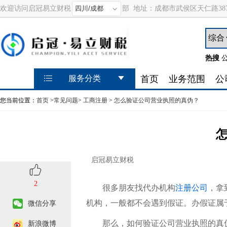
欢迎访问启冠易立财税
部
地址：
成都市武侯区天仁路387
热搜
首页
业务范围
公
服务分类
您当前位置：
首页
>
常见问题
>
工商注册
>
怎么验证公司营业执照的真伪？
启冠易立财税
2
很多朋友找代办机构
注册公司
，拿
机构，一般都不会遇到假证。办假证属
微信分享
那么，如何验证公司营业执照的真
新浪微博