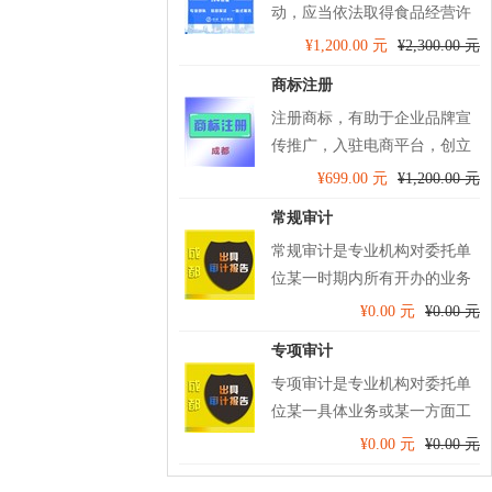
动，应当依法取得食品经营许
可。启冠易立财税专业代办食
¥1,200.00 元
¥2,300.00 元
品经营许可，专业省心！！
商标注册
注册商标，有助于企业品牌宣
传推广，入驻电商平台，创立
无形资产，申请官方认证，防
¥699.00 元
¥1,200.00 元
止他人山寨冒名，维护您的合
常规审计
法权益！！
常规审计是专业机构对委托单
位某一时期内所有开办的业务
及工作进行的审计，并出具审
¥0.00 元
¥0.00 元
计报告。
专项审计
专项审计是专业机构对委托单
位某一具体业务或某一方面工
作专门进行审计，并出具审计
¥0.00 元
¥0.00 元
报告。