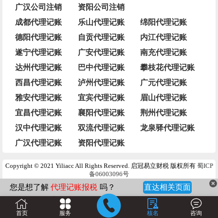
广汉公司注销
资阳公司注销
成都代理记账
乐山代理记账
绵阳代理记账
德阳代理记账
自贡代理记账
内江代理记账
遂宁代理记账
广安代理记账
南充代理记账
达州代理记账
巴中代理记账
攀枝花代理记账
西昌代理记账
泸州代理记账
广元代理记账
雅安代理记账
宜宾代理记账
眉山代理记账
宜昌代理记账
襄阳代理记账
荆州代理记账
汉中代理记账
双流代理记账
龙泉驿代理记账
广汉代理记账
资阳代理记账
Copyright © 2021 Yiliacc All Rights Reserved. 启冠易立财税 版权所有
蜀ICP
备06003096号
您是想了解
代理记账报税
吗？
直达相关页面
商标注册
吗？
医疗器械备案与许可
吗？
首页
服务
核名
咨询