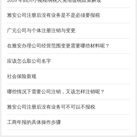
2026 年四川小规模纳税人免增值税政策解读
雅安公司注册后没有业务是不是必须要报税
广元公司与个体注册注销与变更
在雅安办理公司经营范围变更需要哪些材料呢？
应该怎么取公司名字
社会保险新规
哪些情况下需要公司注销，又该怎样注销呢？
雅安公司注册后没有业务可不可以不报税
工商年报的具体操作步骤