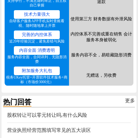
支持季付，不满意随时终止，自主权
退款
自己掌握
技术力量强大
使用第三方 财务数据有外泄风险
自研客户服务APP手机实时查账看
税、随时随地掌上开票
内控体系不完善或重在销售 会计
完善的内控体系
服务本身被弱化
近20年经验沉淀，避免差错与风险
内容全面 消费透明
服务内容不全，易暗藏隐形消费
服务内容全面，合同详列，无隐形消
费
附加服务大礼包
无赠送，另收费
税务UKey托管+开票软件技术服务+商
标（市场价3000元）
热门回答
更多
股权转让可以零元转让吗,有什么风险
营业执照经营范围填写常见的五大误区