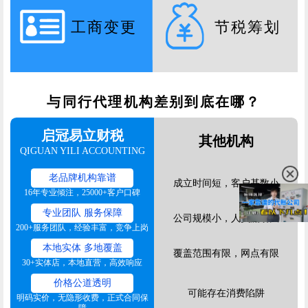
工商变更
节税筹划
与同行代理机构差别到底在哪？
启冠易立财税
其他机构
QIGUAN YILI ACCOUNTING
老品牌机构靠谱
成立时间短，客户基数小
16年专业倾注，25000+客户口碑
专业团队 服务保障
公司规模小，人员流动大
200+服务团队，经验丰富，竞争上岗
本地实体 多地覆盖
覆盖范围有限，网点有限
30+实体店，本地直营，高效响应
价格公道透明
可能存在消费陷阱
明码实价，无隐形收费，正式合同保