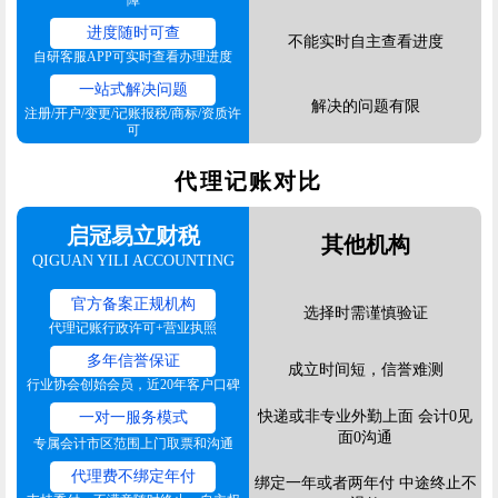
障
进度随时可查
不能实时自主查看进度
自研客服APP可实时查看办理进度
一站式解决问题
解决的问题有限
注册/开户/变更/记账报税/商标/资质许
可
代理记账对比
启冠易立财税
其他机构
QIGUAN YILI ACCOUNTING
官方备案正规机构
选择时需谨慎验证
代理记账行政许可+营业执照
多年信誉保证
成立时间短，信誉难测
行业协会创始会员，近20年客户口碑
快递或非专业外勤上面 会计0见
一对一服务模式
面0沟通
专属会计市区范围上门取票和沟通
代理费不绑定年付
绑定一年或者两年付 中途终止不