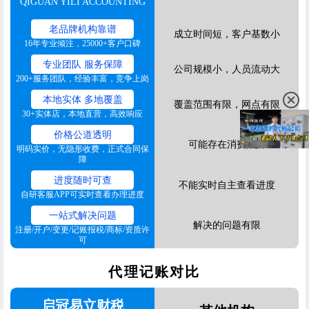
QIGUAN YILI ACCOUNTING
老品牌机构靠谱
成立时间短，客户基数小
16年专业倾注，25000+客户口碑
专业团队 服务保障
公司规模小，人员流动大
200+服务团队，经验丰富，竞争上岗
本地实体 多地覆盖
覆盖范围有限，网点有限
30+实体店，本地直营，高效响应
价格公道透明
可能存在消费陷阱
明码实价，无隐形收费，正式合同保
障
进度随时可查
不能实时自主查看进度
自研客服APP可实时查看办理进度
一站式解决问题
解决的问题有限
注册/开户/变更/记账报税/商标/资质许
可
代理记账对比
启冠易立财税