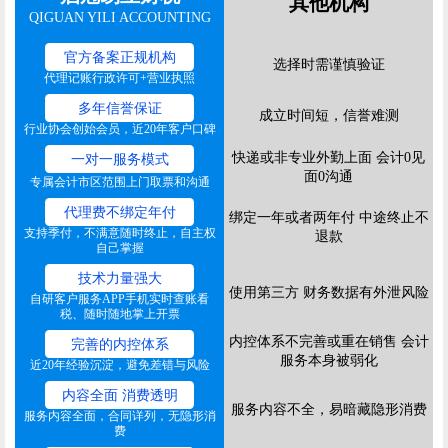
其他机构
QIGUAN YILI ACCOUNTING
官方备案正规机构
选择时需谨慎验证
代理记账行政许可+营业执照
多年信誉保证
成立时间短，信誉难测
行业协会创始会员，近20年客户口碑
快递或非专业外勤上面 会计0见
一对一服务模式
面0沟通
专属会计市区范围上门取票和沟通
代理费不绑定年付
绑定一年或者两年付 中途终止不
支持季付，不满意随时终止，自主权
退款
自己掌握
技术力量强大
使用第三方 财务数据有外泄风险
自研客户服务APP手机实时查账看
税、随时随地掌上开票
内控体系不完善或重在销售 会计
完善的内控体系
服务本身被弱化
近20年经验沉淀，避免差错与风险
内容全面 消费透明
服务内容不全，易暗藏隐形消费
服务内容全面，合同详列，无隐形消
费